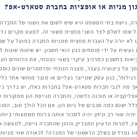
גון מניות או אופציות בחברת סטארט-אפ?
רה, גישת בתי המשפט היא שיש לשום את השווי של החברה,
שמו לשלם לצד השני מחצית משווי זה. למעט מקרים נדיר
 לא יורה על העברת מחצית ממניות החברה בפועל על שם 
נעשית על ידי מומחים כגון רואי חשבון. יש שיטות שונות ל
יאות בחשבון כמרכיב עיקרי בשווי הנוכחי, את הרווחים העת
 על ביצועיה בעבר, מצבה הנוכחי ופרמטרים שונים נוספי
רגילות", כגון עסק שמייצר נעליים או מוצר מוחשי אחר כלש
ך מה לגבי חברות סטארט-אפ? בחברות כאלו, יש בדרך כלל
אפליקציה או תוכנה כלשהי, והחברה מגייסת הון ממקורות 
ל ישנם כמה סבבים של גיוס הון. אם הכל הולך טוב, המוצר
יהיה שווי רב וניתן יהיה למכור אותה ברווח משמעותי ביות
ז, למרות הרעיון המבריק וההון שהחברה גייסה, למעשה אי
וג נפרדים בשלב הראשוני של החברה? לכאורה שווי מניות