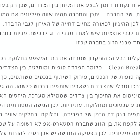
 זו נקודת הזמן לבצע את האיזון בין הצדדים, שכן רק בעו
י של החברה – יתכן והחברה תהיה שווה מיליונים אם המוצר
כן ההיגיון לכאורה מחייב דחייה של האיזון לגבי החברה,
ם לגבי אופציות שיש לאחד מבני הזוג לרכישת מניות בחבר
ד מבני הזוג בחברה שכזו.
קלים בבעיה: העיקרון שמנחה את בתי המשפט בחלוקת רכוש 
שנפרדים, מכונה Clean Break – כלומר הפרדה סופית ומוחלטת בין 
 סופית של הנכסים, פירוק השיתוף בנכסים משותפים, כך
כו ומבלי שהצדדים נשארים שותפים ברכוש כלשהו. ההיגיון
ינימום את החיכוך בין צדדים שממילא מערכת היחסים האי
וע סכסוכים ומחלוקות עתידיות. לכן הגישה המסורתית הי
פים בנקודת הזמן של הפרידה, וחלוקתו בחלקים שווים בי
ה לקפח את בן הזוג שחברת הסטארט-אפ לא רשומה על שמו
וה מיליונים. לכן בפסיקה החדשה יש אכן נטיה להורות על