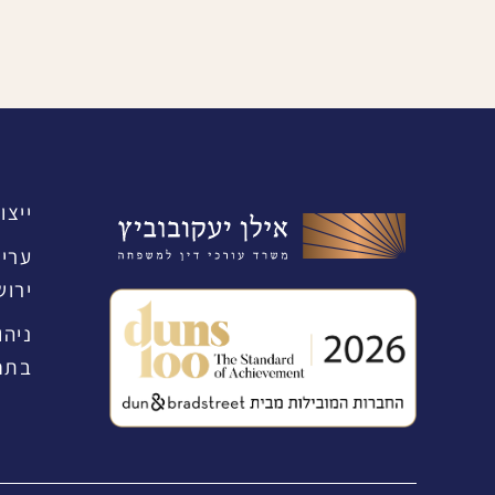
ייצו
עריכ
ירוש
ניהו
בתח