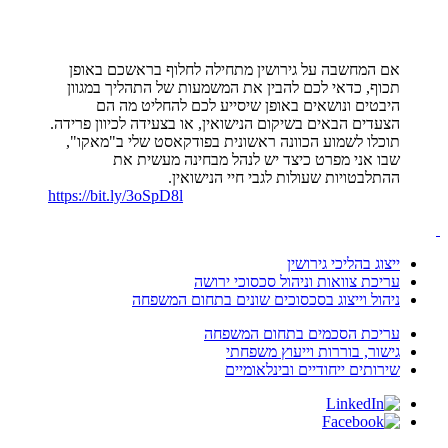
אם המחשבה על גירושין מתחילה לחלוף בראשכם באופן
תכוף, כדאי לכם להבין את המשמעות של התהליך במגוון
היבטים ונושאים באופן שיסייע לכם להחליט מה הם
הצעדים הבאים בשיקום הנישואין, או בצעידה לכיוון פרידה.
תוכלו לשמוע הכוונה ראשונית בפודקאסט שלי ב"מאקו",
שבו אני מפרט כיצד יש לנהל מבחינה מעשית את
ההתלבטויות שעולות לגבי חיי הנישואין.
https://bit.ly/3oSpD8l
ייצוג בהליכי גירושין
עריכת צוואות וניהול סכסוכי ירושה
ניהול וייצוג בסכסוכים שונים בתחום המשפחה
עריכת הסכמים בתחום המשפחה
גישור, בוררות וייעוץ משפחתי
שירותים ייחודיים ובינלאומיים