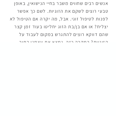
אנשים רבים שחווים משבר בחיי הנישואין, באופן
טבעי רוצים לשקם את הזוגיות. לשם כך אפשר
לפנות לטיפול זוגי. אבל, מה יקרה אם הטיפול לא
יצליח? או אם בן/בת הזוג יחליטו בעוד זמן קצר
שהם דווקא רוצים להתגרש במקום לעבוד על
הזוגיות? במקרה כזה, נמצא את עצמנו בתוך
תהליך גירושין, גם אם זו לא הייתה הבחירה
הראשונה שלנו. ואם כבר תהליך גירושין, עדיף
שנגיע אליו מוכנים.
למה הכוונה "מוכנים"? תהליך גירושין הוא כמו
בניית בניין – קודם מחליטים מה רוצים לבנות,
אחר כך מכינים תוכניות, ואז מניחים את היסודות.
אם משהו לקוי בתוכניות או ביסודות, כל הבניין
עלול לקרוס. תהליך ייעוץ-טרום-גירושין, הוא
הכנת תוכניות למקרה שנתגרש, והנחת היסודות