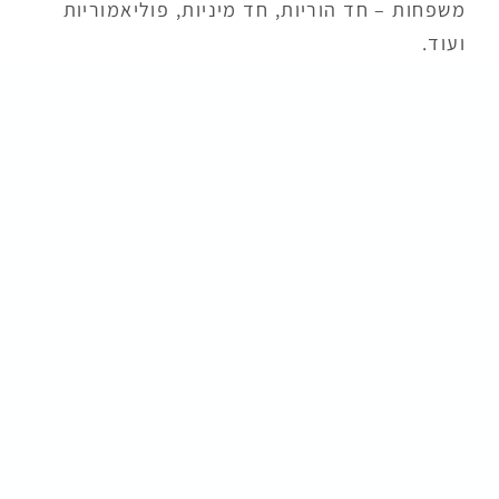
משפחות – חד הוריות, חד מיניות, פוליאמוריות
ועוד.
המערכת המשפטית בארץ מתייחסת לסוגיות של
הורות, תשלום מזונות, משמורת וכו' ב'משפחות
החדשות'.
מוזמנים להאזין לפודקאסט ב"כלכליסט" בו עו"ד
יעקובוביץ מסביר על הנושא, לחצו
כאן
.