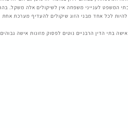
תי המשפט לענייני משפחה אין לשיקולים אלה משקל. בהת
להיות לכל אחד מבני הזוג שיקולים להעדיף מערכת אחת ע
ישה בתי הדין הרבניים נוטים לפסוק מזונות אישה גבוהים 
 להתחשב בפוטנציאל ההשתכרות של אישה שלא עובדת. לע
זונות אישה באופן מצומצם ובסכומים נמוכים משמעותית. ל
 נוחה יותר לנשים ששכרן נמוך ולעומתן שכר בן זוגן גבוה.
בפסיקת מזונות ילדים: בתי המשפט פוסקים לפי הלכה חדש
שמבחינה בין ילדים מתחת לגיל 6 שלגביהם מוטל עיקר החיוב על 
יהם נדרשת גישה שוויונית בין האב והאם. פסיקה זו, אינה מק
ר פוסקים מזונות לא שוויוניים גם לגבי ילדים שמעל גיל 6.
רת קטינים וזמני שהות, בבית הדין תיתכן גישה שונה מאש