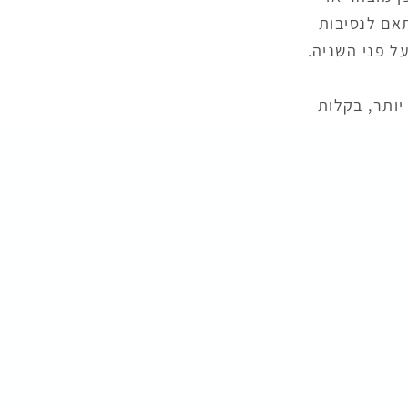
אם לנסיבות
ל פני השניה.
יותר, בקלות
ומתם, בתי
כן, בתי הדין
ה יחסית,
האב, לבין ילדים שמעל
ובלת על בתי
ר בבית