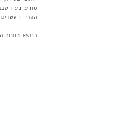
מודע, בעוד שבב
הפרידה עשויים 
בנושא מזונות הא
רבה יותר ומבלי
המשפט פוסקים מ
הרבניים הם זירה
הבדל נוסף הוא 
גיל 6, שלגב
הדין הרבניים, אש
גם בענייני משמו
המשפט.